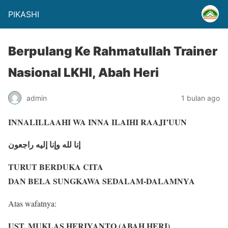
PIKASHI
Berpulang Ke Rahmatullah Trainer
Nasional LKHI, Abah Heri
admin
1 bulan ago
INNALILLAAHI WA INNA ILAIHI RAAJI’UUN
إنا لله وإنا إليه راجعون
TURUT BERDUKA CITA
DAN BELA SUNGKAWA SEDALAM-DALAMNYA
Atas wafatnya:
UST. MUKLAS HERIYANTO (ABAH HERI)