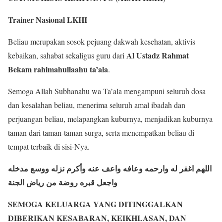
Trainer Nasional LKHI
Beliau merupakan sosok pejuang dakwah kesehatan, aktivis
Al Ustadz Rahmat
kebaikan, sahabat sekaligus guru dari
Bekam rahimahullaahu ta’ala
.
Semoga Allah Subhanahu wa Ta’ala mengampuni seluruh dosa
dan kesalahan beliau, menerima seluruh amal ibadah dan
perjuangan beliau, melapangkan kuburnya, menjadikan kuburnya
taman dari taman-taman surga, serta menempatkan beliau di
tempat terbaik di sisi-Nya.
اللهم اغفر له وارحمه وعافه واعف عنه وأكرم نزله ووسع مدخله
واجعل قبره روضة من رياض الجنة
SEMOGA KELUARGA YANG DITINGGALKAN
DIBERIKAN KESABARAN, KEIKHLASAN, DAN