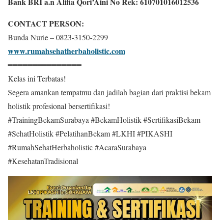
Bank BRI a.n Alifia Qori’Aini No Rek: 610701016012536
CONTACT PERSON:
Bunda Nurie – 0823-3150-2299
www.rumahsehatherbaholistic.com
━━━━━━━━━━━━━━━
Kelas ini Terbatas!
Segera amankan tempatmu dan jadilah bagian dari praktisi bekam
holistik profesional bersertifikasi!
#TrainingBekamSurabaya #BekamHolistik #SertifikasiBekam
#SehatHolistik #PelatihanBekam #LKHI #PIKASHI
#RumahSehatHerbaholistic #AcaraSurabaya
#KesehatanTradisional